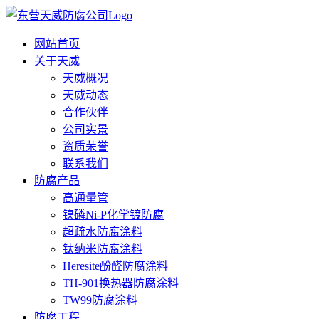
网站首页
关于天威
天威概况
天威动态
合作伙伴
公司实景
资质荣誉
联系我们
防腐产品
高通量管
镍磷Ni-P化学镀防腐
超疏水防腐涂料
钛纳米防腐涂料
Heresite酚醛防腐涂料
TH-901换热器防腐涂料
TW99防腐涂料
防腐工程