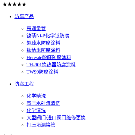
★★★★★
防腐产品
高通量管
镍磷Ni-P化学镀防腐
超疏水防腐涂料
钛纳米防腐涂料
Heresite酚醛防腐涂料
TH-901换热器防腐涂料
TW99防腐涂料
防腐工程
化学精洗
高压水射流清洗
化学清洗
大型阀门/进口阀门维修更换
打压堵漏换管