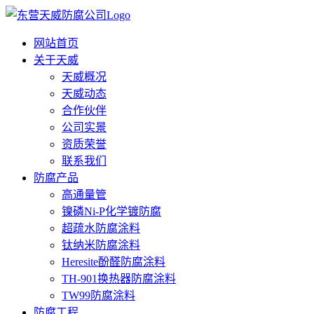
网站首页
关于天威
天威概况
天威动态
合作伙伴
公司实景
资质荣誉
联系我们
防腐产品
高通量管
镍磷Ni-P化学镀防腐
超疏水防腐涂料
钛纳米防腐涂料
Heresite酚醛防腐涂料
TH-901换热器防腐涂料
TW99防腐涂料
防腐工程