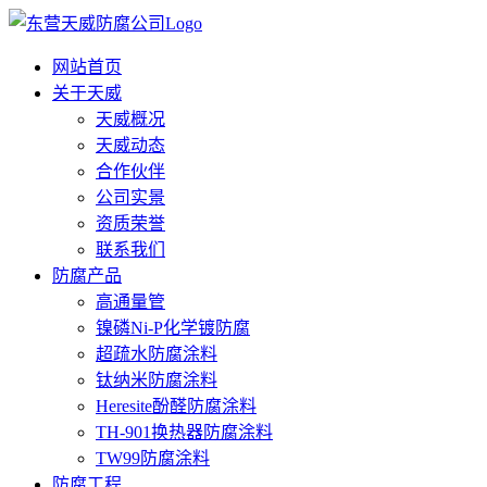
网站首页
关于天威
天威概况
天威动态
合作伙伴
公司实景
资质荣誉
联系我们
防腐产品
高通量管
镍磷Ni-P化学镀防腐
超疏水防腐涂料
钛纳米防腐涂料
Heresite酚醛防腐涂料
TH-901换热器防腐涂料
TW99防腐涂料
防腐工程