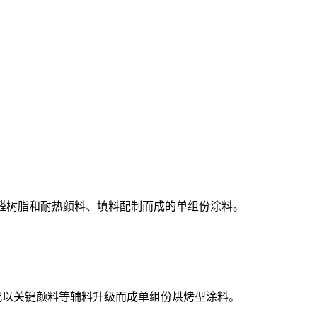
酚醛树脂和耐热颜料、填料配制而成的单组份涂料。
，配以关键颜料等辅料升级而成单组份烘烤型涂料。