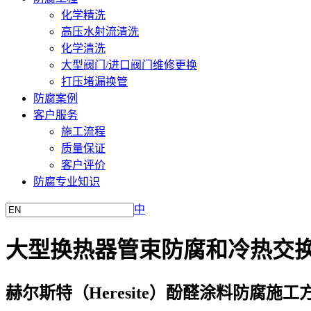
化学精洗
高压水射流清洗
化学清洗
大型阀门/进口阀门维修更换
打压堵漏换管
防腐案例
客户服务
施工流程
质量保证
客户评价
防腐专业知识
中
大型换热器管束防腐和冷热交
赫尔斯特（Heresite）酚醛涂料防腐施工