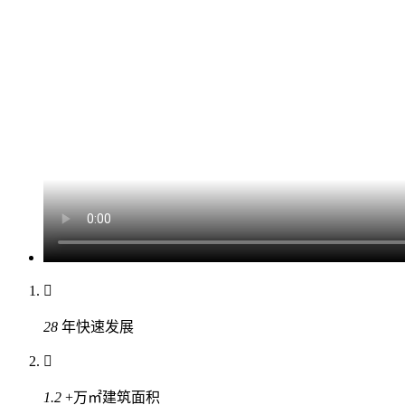

28
年
快速发展

1.2
+万㎡
建筑面积