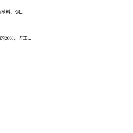
料，调...
0%，占工...