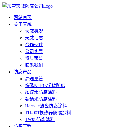
网站首页
关于天威
天威概况
天威动态
合作伙伴
公司实景
资质荣誉
联系我们
防腐产品
高通量管
镍磷Ni-P化学镀防腐
超疏水防腐涂料
钛纳米防腐涂料
Heresite酚醛防腐涂料
TH-901换热器防腐涂料
TW99防腐涂料
防腐工程