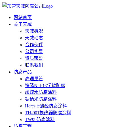
网站首页
关于天威
天威概况
天威动态
合作伙伴
公司实景
资质荣誉
联系我们
防腐产品
高通量管
镍磷Ni-P化学镀防腐
超疏水防腐涂料
钛纳米防腐涂料
Heresite酚醛防腐涂料
TH-901换热器防腐涂料
TW99防腐涂料
防腐工程