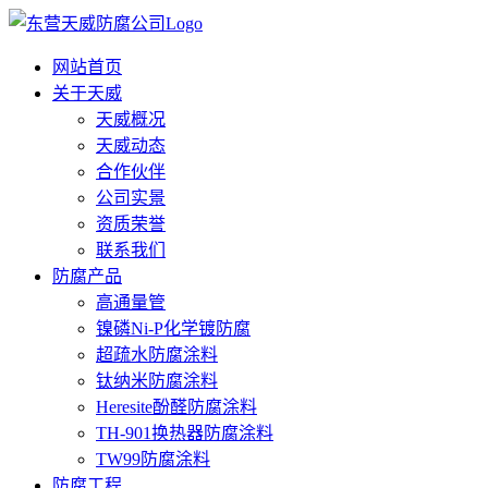
网站首页
关于天威
天威概况
天威动态
合作伙伴
公司实景
资质荣誉
联系我们
防腐产品
高通量管
镍磷Ni-P化学镀防腐
超疏水防腐涂料
钛纳米防腐涂料
Heresite酚醛防腐涂料
TH-901换热器防腐涂料
TW99防腐涂料
防腐工程