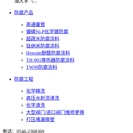
油大学（...
防腐产品
高通量管
镍磷Ni-P化学镀防腐
超疏水防腐涂料
钛纳米防腐涂料
Heresite酚醛防腐涂料
TH-901换热器防腐涂料
TW99防腐涂料
防腐工程
化学精洗
高压水射流清洗
化学清洗
大型阀门/进口阀门维修更换
打压堵漏换管
电话：0546-2368369