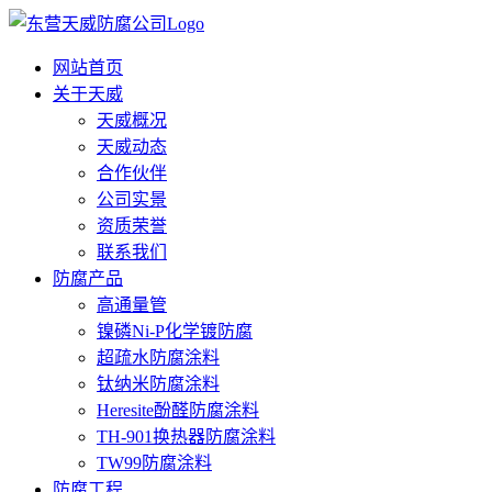
网站首页
关于天威
天威概况
天威动态
合作伙伴
公司实景
资质荣誉
联系我们
防腐产品
高通量管
镍磷Ni-P化学镀防腐
超疏水防腐涂料
钛纳米防腐涂料
Heresite酚醛防腐涂料
TH-901换热器防腐涂料
TW99防腐涂料
防腐工程