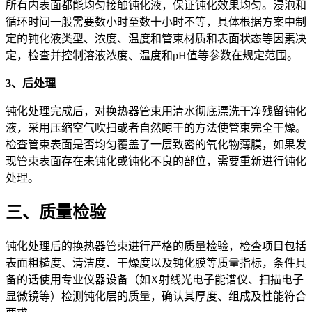
所有内表面都能均匀接触钝化液，保证钝化效果均匀。浸泡和
循环时间一般需要数小时至数十小时不等，具体根据方案中制
定的钝化液类型、浓度、温度和管束材质和表面状态等因素决
定，检查并控制溶液浓度、温度和pH值等参数在规定范围。
3、后处理
钝化处理完成后，对换热器管束用清水彻底漂洗干净残留钝化
液，采用压缩空气吹扫或者自然晾干的方法使管束完全干燥。
检查管束表面是否均匀覆盖了一层致密的氧化物薄膜，如果发
现管束表面存在未钝化或钝化不良的部位，需要重新进行钝化
处理。
三、质量检验
钝化处理后的换热器管束进行严格的质量检验，检查项目包括
表面粗糙度、清洁度、干燥度以及钝化膜等质量指标，条件具
备的话使用专业仪器设备（如X射线光电子能谱仪、扫描电子
显微镜等）检测钝化层的质量，确认其厚度、组成及性能符合