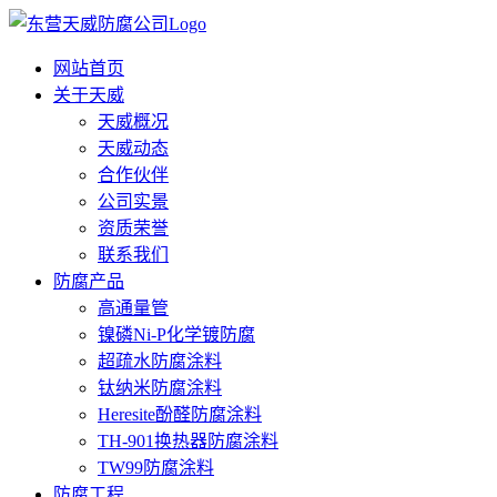
网站首页
关于天威
天威概况
天威动态
合作伙伴
公司实景
资质荣誉
联系我们
防腐产品
高通量管
镍磷Ni-P化学镀防腐
超疏水防腐涂料
钛纳米防腐涂料
Heresite酚醛防腐涂料
TH-901换热器防腐涂料
TW99防腐涂料
防腐工程