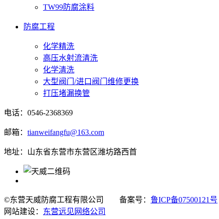
TW99防腐涂料
防腐工程
化学精洗
高压水射流清洗
化学清洗
大型阀门/进口阀门维修更换
打压堵漏换管
电话：0546-2368369
邮箱：
tianweifangfu@163.com
地址：山东省东营市东营区潍坊路西首
©东营天威防腐工程有限公司
备案号：
鲁ICP备07500121号
网站建设：
东营远见网络公司