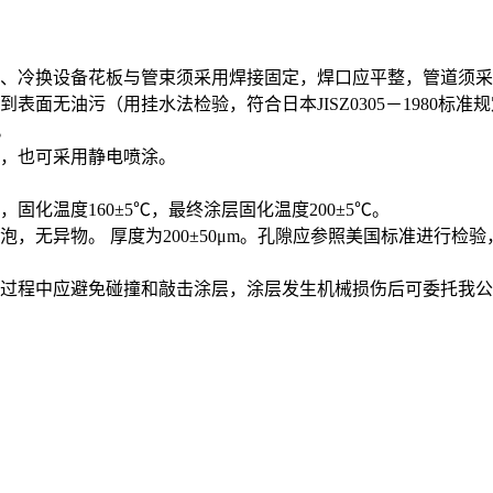
角、冷换设备花板与管束须采用焊接固定，焊口应平整，管道须
油污（用挂水法检验，符合日本JISZ0305－1980标准规定），
。
法，也可采用静电喷涂。
。
化温度160±5℃，最终涂层固化温度200±5℃。
，无异物。 厚度为200±50μm。孔隙应参照美国标准进行
业过程中应避免碰撞和敲击涂层，涂层发生机械损伤后可委托我