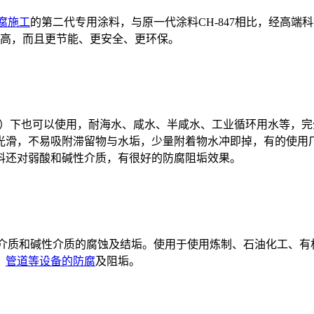
腐施工
的第二代专用涂料，与原一代涂料CH-847相比，经高端科技
提高，而且更节能、更安全、更环保。
50℃）下也可以使用，耐海水、咸水、半咸水、工业循环用水等
光滑，不易吸附滞留物与水垢，少量附着物水冲即掉，有的使用厂
料还对弱酸和碱性介质，有很好的防腐阻垢效果。
酸性介质和碱性介质的腐蚀及结垢。使用于使用炼制、石油化工、
、
管道等设备的防腐
及阻垢。