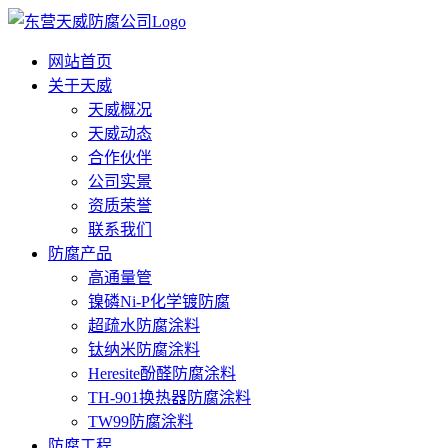
网站首页
关于天威
天威概况
天威动态
合作伙伴
公司实景
资质荣誉
联系我们
防腐产品
高通量管
镍磷Ni-P化学镀防腐
超疏水防腐涂料
钛纳米防腐涂料
Heresite酚醛防腐涂料
TH-901换热器防腐涂料
TW99防腐涂料
防腐工程