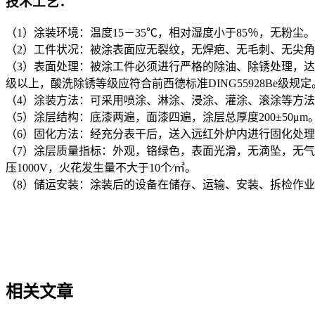
技术工艺：
（1）涂装环境：温度15－35℃，相对湿度小于85％，无粉尘。
（2）工件状况：被涂表面应无裂纹，无焊疤、无毛刺、无尖
（3）表面处理：被涂工件必须进行严格的除油、除锈处理，达到表面无
级以上，酸洗除锈等级应符合前西德标准DING55928Be级规定
（4）涂装方法：可采用喷涂、淋涂、浸涂、灌涂、滚涂等方
（5）涂层结构：底漆两遍，面漆四遍，涂层总厚度200±50μm
（6）固化方法：经充分表干后，送入远红外炉内进行固化处理，固
（7）涂层质量指标：外观，铬绿色，表面光滑，无滴坠，无气泡
压1000V，火花发生量不大于10个∕㎡。
（8）储运安装：涂装后的设备在储存、运输、安装、拆检作
相关文章