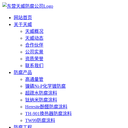
网站首页
关于天威
天威概况
天威动态
合作伙伴
公司实景
资质荣誉
联系我们
防腐产品
高通量管
镍磷Ni-P化学镀防腐
超疏水防腐涂料
钛纳米防腐涂料
Heresite酚醛防腐涂料
TH-901换热器防腐涂料
TW99防腐涂料
防腐工程