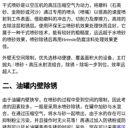
干式喷砂是以空压机的高压压缩空气为动力，将磨料（石英
砂、金刚砂或河沙）通过专用的喷头（喷嘴）以很高的速度喷
射到工件表面，借助磨料的冲击力、切削力及摩擦力，高效的
去除涂层和锈层。使用环保无尘喷砂机效果处理快而且好，它
属于一种干式喷砂技术，能有较好的粗糙度，远远超于水喷砂
的喷砂效果，喷砂除锈后再用Heresite防腐涂料处理效果更
佳。
外壁无空间限制，优先选移动便捷、覆盖面积大的设备，主打
抛丸 / 喷砂 + 高压水射流组合，除锈 + 除垢一步到位，效率远
超人工。
二、油罐内壁除锈
由于油罐内壁狭窄，在喷砂的过程中受到空间的限制，因此考
虑的因素较多，一般是采用水喷砂除锈，在罐中加砂与水混
合，在通过压缩空气，将水与砂一起喷出，由于水的存在可以
抑制粉尘污染，并且操作时无火花等！再通过加入防锈粉或防
锈剂可以延长油罐表面生锈的时间！另外，现在可以采用
高压