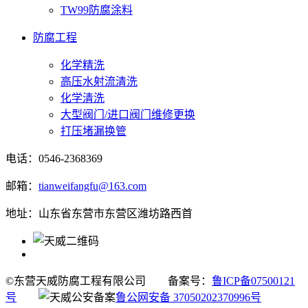
TW99防腐涂料
防腐工程
化学精洗
高压水射流清洗
化学清洗
大型阀门/进口阀门维修更换
打压堵漏换管
电话：0546-2368369
邮箱：
tianweifangfu@163.com
地址：山东省东营市东营区潍坊路西首
©东营天威防腐工程有限公司
备案号：
鲁ICP备07500121
号
鲁公网安备 37050202370996号