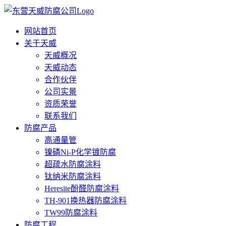
网站首页
关于天威
天威概况
天威动态
合作伙伴
公司实景
资质荣誉
联系我们
防腐产品
高通量管
镍磷Ni-P化学镀防腐
超疏水防腐涂料
钛纳米防腐涂料
Heresite酚醛防腐涂料
TH-901换热器防腐涂料
TW99防腐涂料
防腐工程